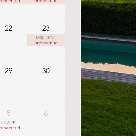
roneeritud
Broneeritud
22
23
Day (1/2)
Broneeritud
29
30
5
6
7:00 PM
roneeritud