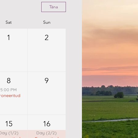
Täna
Sat
Sun
1
2
8
9
5:00 PM
roneeritud
15
16
Day (1/2)
Day (2/2)