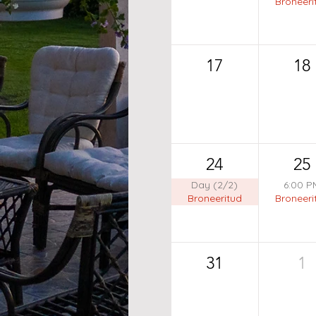
Broneeri
17
18
24
25
Day (2/2)
6:00 P
Broneeritud
Broneeri
31
1