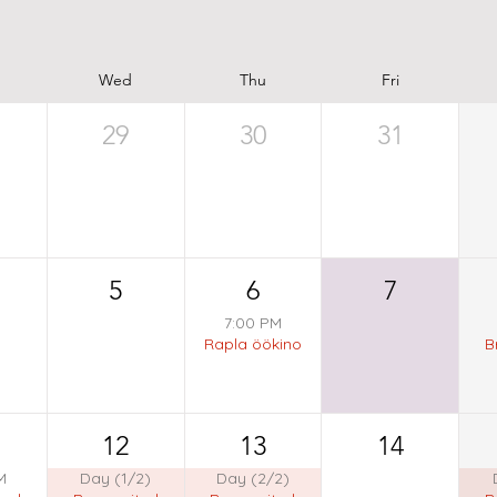
Wed
Thu
Fri
29
30
31
5
6
7
7:00 PM
Rapla öökino
B
12
13
14
M
Day (1/2)
Day (2/2)