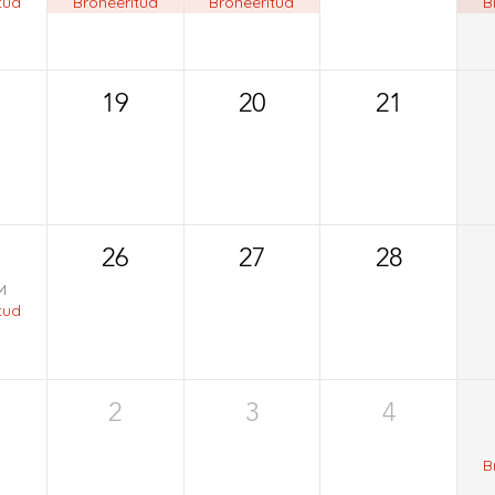
tud
Broneeritud
Broneeritud
B
19
20
21
26
27
28
M
tud
2
3
4
B