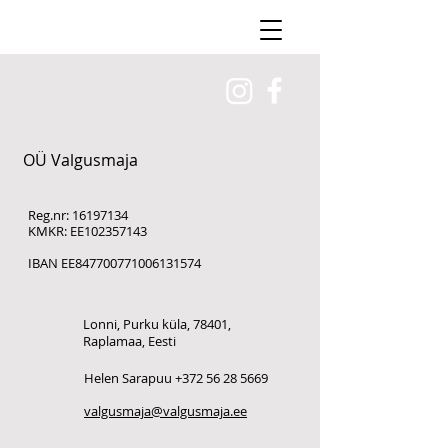
OÜ Valgusmaja
Reg.nr:
16197134
KMKR: EE102357143
IBAN EE847700771006131574
Lonni, Purku küla, 78401,
Raplamaa, Eesti
Helen Sarapuu +372 56 28 5669
valgusmaja@valgusmaja.ee