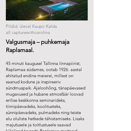
Pildid: üleval Kaupo Kalda
all capturewithcarolina
Valgusmaja – puhkemaja
Raplamaal.
45 minuti kaugusel Tallinna linnapiirist,
Raplamaa südames, ootab 1926. aastal
ehitatud endine meierei, millest on
saanud kodune ja inspireeriv
sündmuspaik. Ajaloohõng, tänapäevased
mugavused ja hubane atmosfäär loovad
erilise keskkonna seminarideks,
tiimipäevadeks, koolitusteks,
sünnipäevadeks, pulmadeks ning teiste
elu oluliste hetkede tähistamiseks. Lisaks
majutusele ja toitlustusele saavad
külalised kogeda Raplamaa maitseid,