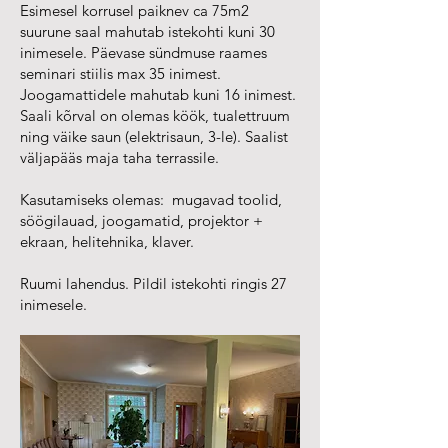
Esimesel korrusel paiknev ca 75m2
suurune saal mahutab istekohti kuni 30
inimesele. Päevase sündmuse raames
seminari stiilis max 35 inimest.
Joogamattidele mahutab kuni 16 inimest.
Saali kõrval on olemas köök, tualettruum
ning väike saun (elektrisaun, 3-le). Saalist
väljapääs maja taha terrassile.
Kasutamiseks olemas: mugavad toolid,
söögilauad, joogamatid, projektor +
ekraan, helitehnika, klaver.
Ruumi lahendus. Pildil istekohti ringis 27
inimesele.