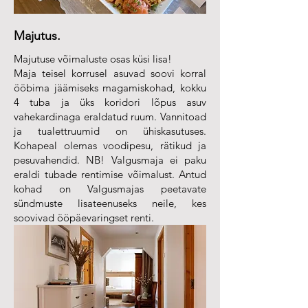
Majutus.
Majutuse võimaluste osas küsi lisa!
Maja teisel korrusel asuvad soovi korral
ööbima jäämiseks magamiskohad, kokku
4 tuba ja üks koridori lõpus asuv
vahekardinaga eraldatud ruum.
Vannitoad
ja tualettruumid on ühiskasutuses.
Kohapeal olemas voodipesu, rätikud ja
pesuvahendid. NB! Valgusmaja ei paku
eraldi tubade rentimise võimalust. Antud
kohad on Valgusmajas peetavate
sündmuste lisateenuseks neile, kes
soovivad ööpäevaringset renti.