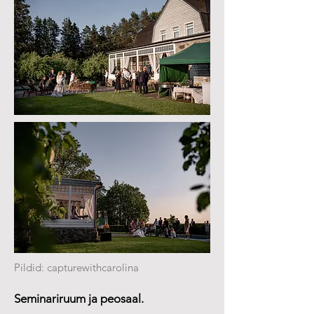
sündmus juba täna!
Pildid: capturewithcarolina
Seminariruum ja peosaal.