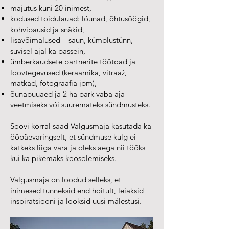
majutus kuni 20 inimest,
kodused toidulauad: lõunad, õhtusöögid,
kohvipausid ja snäkid,
lisavõimalused – saun, kümblustünn,
suvisel ajal ka bassein,
ümberkaudsete partnerite töötoad ja
loovtegevused (keraamika, vitraaž,
matkad, fotograafia jpm),
õunapuuaed ja 2 ha park vaba aja
veetmiseks või suuremateks sündmusteks.
Soovi korral saad Valgusmaja kasutada ka
ööpäevaringselt, et sündmuse kulg ei
katkeks liiga vara ja oleks aega nii tööks
kui ka pikemaks koosolemiseks.
Valgusmaja on loodud selleks, et
inimesed tunneksid end hoitult, leiaksid
inspiratsiooni ja looksid uusi mälestusi.
👉
Vaata vabu kuupäevi ja broneeri oma