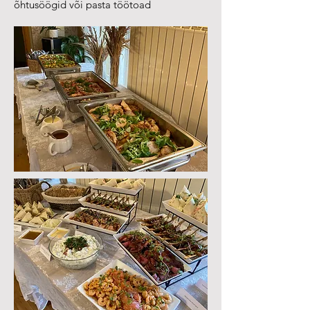
õhtusöögid või pasta töötoad