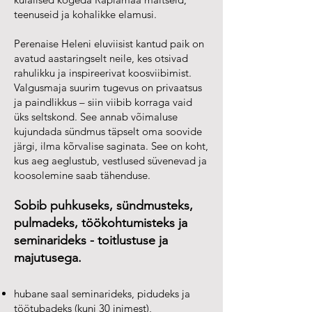
teenuseid ja kohalikke elamusi.
Perenaise Heleni eluviisist kantud paik on
avatud aastaringselt neile, kes otsivad
rahulikku ja inspireerivat koosviibimist.
Valgusmaja suurim tugevus on privaatsus
ja paindlikkus – siin viibib korraga vaid
üks seltskond. See annab võimaluse
kujundada sündmus täpselt oma soovide
järgi, ilma kõrvalise saginata. See on koht,
kus aeg aeglustub, vestlused süvenevad ja
koosolemine saab tähenduse.
Sobib puhkuseks, sündmusteks,
pulmadeks, töökohtumisteks ja
seminarideks - toitlustuse ja
majutusega.
hubane saal seminarideks, pidudeks ja
töötubadeks (kuni 30 inimest),