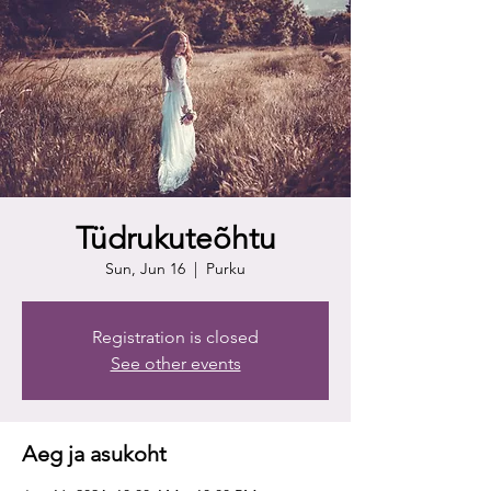
Tüdrukuteõhtu
Sun, Jun 16
  |  
Purku
Registration is closed
See other events
Aeg ja asukoht