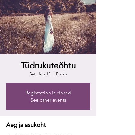
Tüdrukuteõhtu
Sat, Jun 15
  |  
Purku
Registration is closed
See other events
Aeg ja asukoht