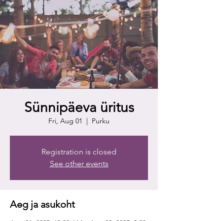
Sünnipäeva üritus
Fri, Aug 01
  |  
Purku
Registration is closed
See other events
Aeg ja asukoht