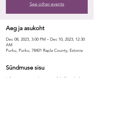
See other events
Aeg ja asukoht
Dec 08, 2023, 3:00 PM – Dec 10, 2023, 12:30
AM
Purku, Purku, 78401 Rapla County, Estonia
Sündmuse sisu
Infoajastu suurim kasu on infoküllus - kõik on
internetitee kaugusel.
Infoajastu suurim kahju on infoküllus - kõike
on liiga palju ja raske on vahet teha, mis on
tõde, mis ei ole, millised on minu enda ja
millised kellegi teise mõtted. Intuitsioon
langeb.
Enesearengu turg on kirju nagu värvipalett,