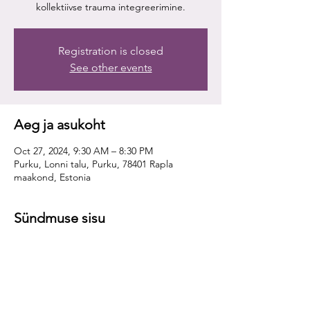
Registration is closed
See other events
Aeg ja asukoht
Oct 27, 2024, 9:30 AM – 8:30 PM
Purku, Lonni talu, Purku, 78401 Rapla
maakond, Estonia
Sündmuse sisu
TIIU BOLZMANN
KORRALDAB - KAKS
NELJA PÄEVAST SEMINARI:
Lektorid:
Anne Huhn ja Gregor Steinmaurer,
Saksamaalt