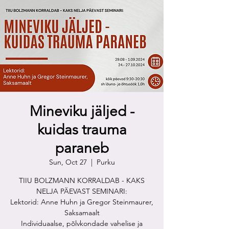
Mineviku jäljed -
kuidas trauma
paraneb
Sun, Oct 27
  |  
Purku
TIIU BOLZMANN KORRALDAB - KAKS
NELJA PÄEVAST SEMINARI:
Lektorid: Anne Huhn ja Gregor Steinmaurer,
Saksamaalt
Individuaalse, põlvkondade vahelise ja