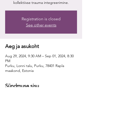
Registration is closed
See other events
Aeg ja asukoht
Aug 29, 2024, 9:30 AM – Sep 01, 2024, 8:30
PM
Purku, Lonni talu, Purku, 78401 Rapla
maakond, Estonia
Sündmuse sisu
TIIU BOLZMANN
KORRALDAB - KAKS
NELJA PÄEVAST SEMINARI:
Lektorid:
Anne Huhn ja Gregor Steinmaurer,