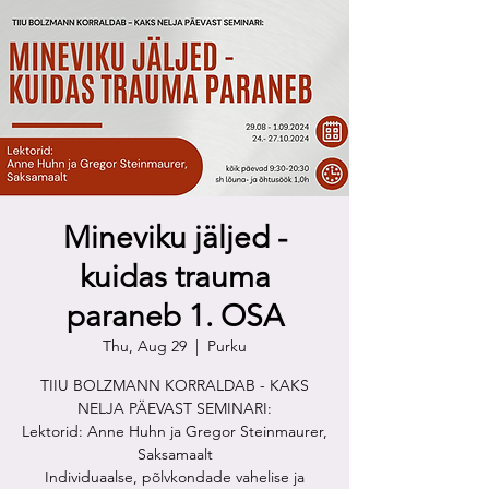
Mineviku jäljed -
kuidas trauma
paraneb 1. OSA
Thu, Aug 29
  |  
Purku
TIIU BOLZMANN KORRALDAB - KAKS
NELJA PÄEVAST SEMINARI:
Lektorid: Anne Huhn ja Gregor Steinmaurer,
Saksamaalt
Individuaalse, põlvkondade vahelise ja