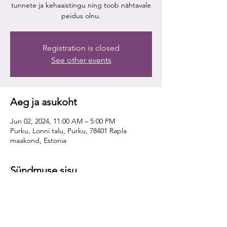
tunnete ja kehaaistingu ning toob nähtavale
peidus olnu.
Registration is closed
See other events
Aeg ja asukoht
Jun 02, 2024, 11:00 AM – 5:00 PM
Purku, Lonni talu, Purku, 78401 Rapla
maakond, Estonia
Sündmuse sisu
Konstellatsiooni tutvustamine ja töötuba
Valgusmajas
Töötuba juhendavad sertifitseeritud