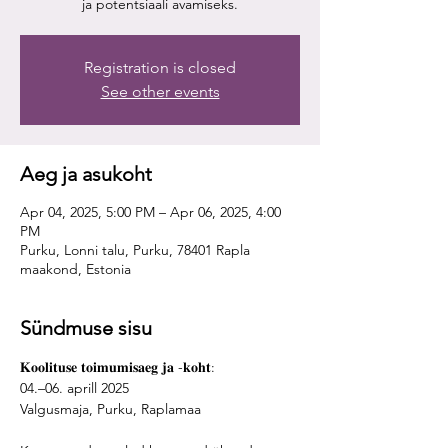
ja potentsiaali avamiseks.
Registration is closed
See other events
Aeg ja asukoht
Apr 04, 2025, 5:00 PM – Apr 06, 2025, 4:00
PM
Purku, Lonni talu, Purku, 78401 Rapla
maakond, Estonia
Sündmuse sisu
𝐊𝐨𝐨𝐥𝐢𝐭𝐮𝐬𝐞 𝐭𝐨𝐢𝐦𝐮𝐦𝐢𝐬𝐚𝐞𝐠 𝐣𝐚 -𝐤𝐨𝐡𝐭:
04.–06. aprill 2025
Valgusmaja, Purku, Raplamaa