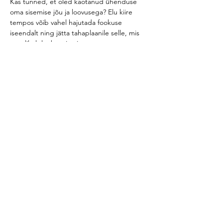
Kas tunned, et oled kaotanud ühenduse 
oma sisemise jõu ja loovusega? Elu kiire 
tempos võib vahel hajutada fookuse 
iseendalt ning jätta tahaplaanile selle, mis 
tegelikult loeb – sina ise.
See nädalavahetus on pühendatud sinule – 
et saaksid võtta aja maha, taasavastada oma 
tugevused ning leida uusi viise oma loovuse 
ja potentsiaali avamiseks. Oled oodatud 
osalema kolmepäevases arengulaagris, kus 
saad kogeda Human Designi sügavust, 
süsteemset vaatlust ning loovaid ja praktilisi 
harjutusi.
Loe Human Designi kohta siit: 
https://lifebalance.ee/.../human-design-
sinu-isiklik.../
Loe lisaks >