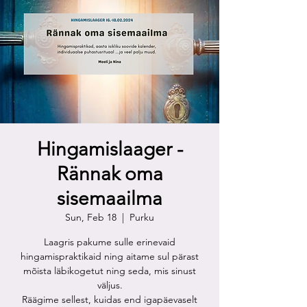
Hingamislaager -
Rännak oma
sisemaailma
Sun, Feb 18
  |  
Purku
Laagris pakume sulle erinevaid
hingamispraktikaid ning aitame sul pärast
mõista läbikogetut ning seda, mis sinust
väljus.
Räägime sellest, kuidas end igapäevaselt