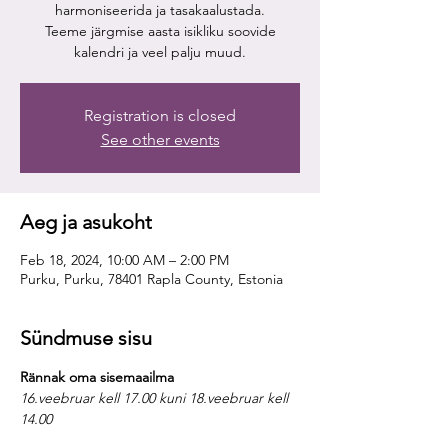
harmoniseerida ja tasakaalustada.
Teeme järgmise aasta isikliku soovide
kalendri ja veel palju muud.
Registration is closed
See other events
Aeg ja asukoht
Feb 18, 2024, 10:00 AM – 2:00 PM
Purku, Purku, 78401 Rapla County, Estonia
Sündmuse sisu
Rännak oma sisemaailma
16.veebruar kell 17.00 kuni 18.veebruar kell 
14.00
Praegusel kiiresti muutuval, keerulisel ja 