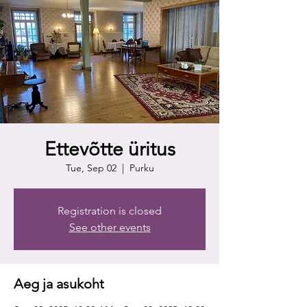
Ettevõtte üritus
Tue, Sep 02
  |  
Purku
Registration is closed
See other events
Aeg ja asukoht