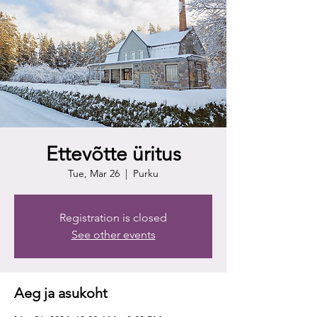
Ettevõtte üritus
Tue, Mar 26
  |  
Purku
Registration is closed
See other events
Aeg ja asukoht