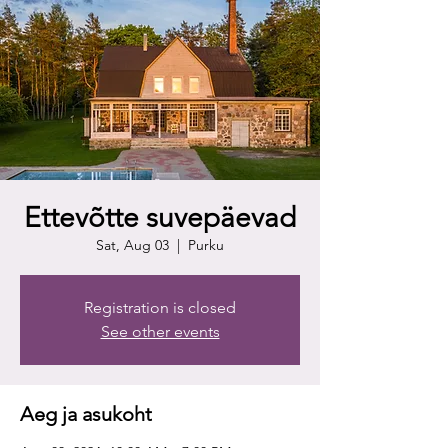
Ettevõtte suvepäevad
Sat, Aug 03
  |  
Purku
Registration is closed
See other events
Aeg ja asukoht